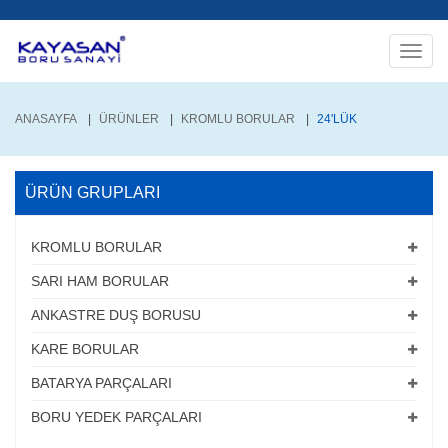
Toggle
naviga
ANASAYFA
ÜRÜNLER
KROMLU BORULAR
24'LÜK
ÜRÜN GRUPLARI
KROMLU BORULAR
SARI HAM BORULAR
ANKASTRE DUŞ BORUSU
KARE BORULAR
BATARYA PARÇALARI
BORU YEDEK PARÇALARI